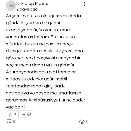
Njikiolop Maers
Njikiolop Maers
2 days ago
Axşam evdə tək olduğum vaxtlarda 
gündəlik işlərdən bir qədər 
uzaqlaşmaq üçün yeni internet 
variantları axtarıram. Bəzən uzun 
müddət, bəzən isə cəmi bir neçə 
dəqiqə istifadə etmək istəyirəm, ona 
görə sərt vaxt çərçivəsi olmayan bir 
seçim mənə daha uyğun görünür. 
Azərbaycanda belə platformaları 
müqayisə edənlər üçün mobil 
telefondan rahat giriş, sadə 
naviqasiya və hesab məlumatlarının 
qorunması kimi xüsusiyyətlər nə qədər 
vacibdir?
0
0
2