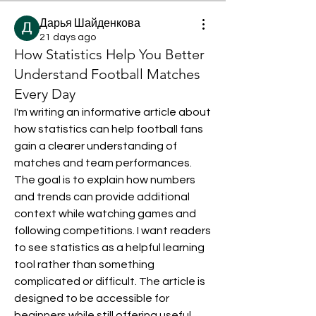
Дарья Шайденкова
21 days ago
How Statistics Help You Better
Understand Football Matches
Every Day
I'm writing an informative article about 
how statistics can help football fans 
gain a clearer understanding of 
matches and team performances. 
The goal is to explain how numbers 
and trends can provide additional 
context while watching games and 
following competitions. I want readers 
to see statistics as a helpful learning 
tool rather than something 
complicated or difficult. The article is 
designed to be accessible for 
beginners while still offering useful 