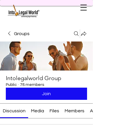
Groups
Intolegalworld Group
Public
·
78 members
Join
Discussion
Media
Files
Members
About