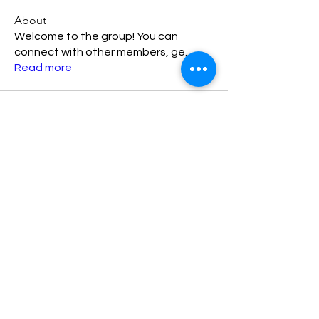
About
Welcome to the group! You can
connect with other members, ge
...
Read more
Members
Divanshi Agrawal
Follow
Saivi Kumari
Follow
Mansi Yadav
Follow
krishnapathiyil
Follow
krishnapathiyil
Naveen Kumar
Follow
See All Members (77)