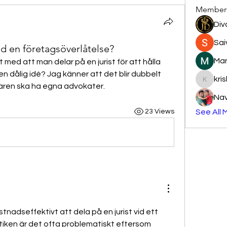
Member
Div
Sai
d en företagsöverlåtelse?
Man
 med att man delar på en jurist för att hålla 
en dålig idé? Jag känner att det blir dubbelt 
kri
krishnap
aren ska ha egna advokater.
Na
23 Views
See All 
stnadseffektivt att dela på en jurist vid ett 
tiken är det ofta problematiskt eftersom 