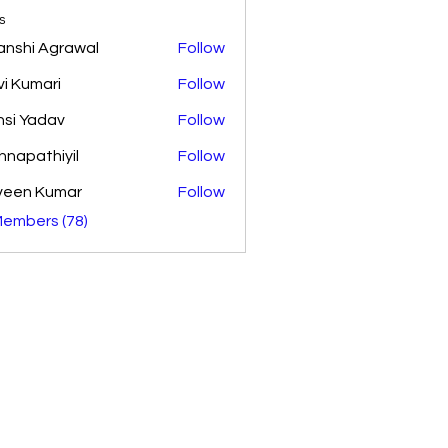
s
anshi Agrawal
Follow
vi Kumari
Follow
si Yadav
Follow
shnapathiyil
Follow
athiyil
veen Kumar
Follow
Members (78)